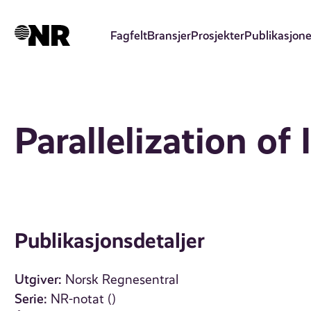
Hopp
til
Fagfelt
Bransjer
Prosjekter
Publikasjone
hovedinnhold
Parallelization of
Publikasjonsdetaljer
Utgiver:
Norsk Regnesentral
Serie:
NR-notat ()