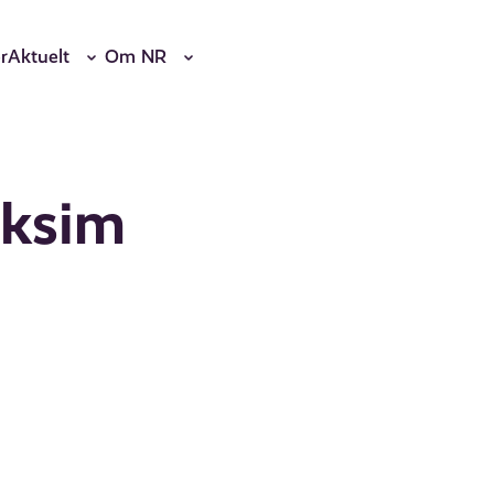
r
Aktuelt
Om NR
 Iksim