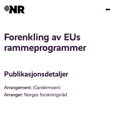
Hopp
til
hovedinnhold
Forenkling av EUs
rammeprogrammer
Publikasjonsdetaljer
Arrangement:
(Gardermoen)
Arrangør:
Norges forskningsråd