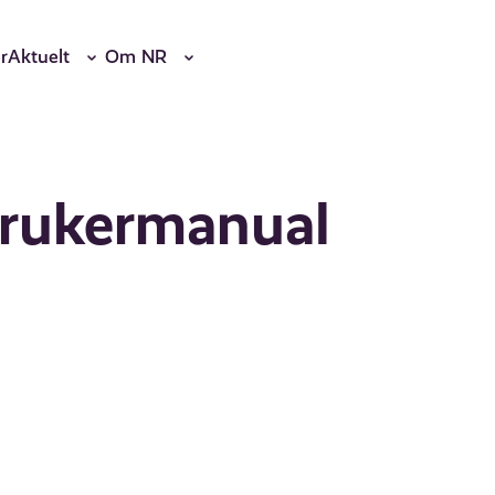
r
Aktuelt
Om NR
Brukermanual