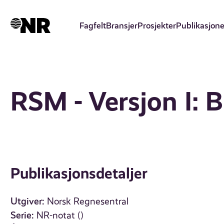
Hopp
til
Fagfelt
Bransjer
Prosjekter
Publikasjone
hovedinnhold
RSM - Versjon I: 
Publikasjonsdetaljer
Utgiver:
Norsk Regnesentral
Serie:
NR-notat ()