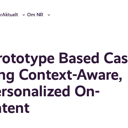
r
Aktuelt
Om NR
rototype Based Ca
ing Context-Aware,
ersonalized On-
tent