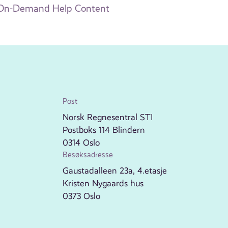
ed On-Demand Help Content
Post
Norsk Regnesentral STI
Postboks 114 Blindern
0314 Oslo
Besøksadresse
Gaustadalleen 23a, 4.etasje
Kristen Nygaards hus
0373 Oslo