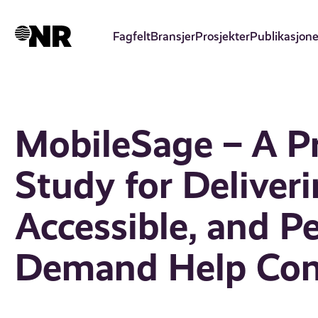
Hopp
til
Fagfelt
Bransjer
Prosjekter
Publikasjone
hovedinnhold
MobileSage – A P
Study for Deliver
Accessible, and P
Demand Help Con