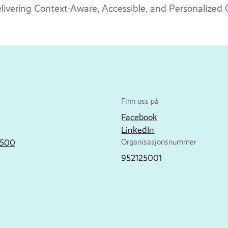
livering Context-Aware, Accessible, and Personaliz
Finn oss på
Facebook
LinkedIn
2500
Organisasjonsnummer
952125001