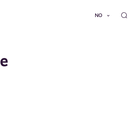
NO
se