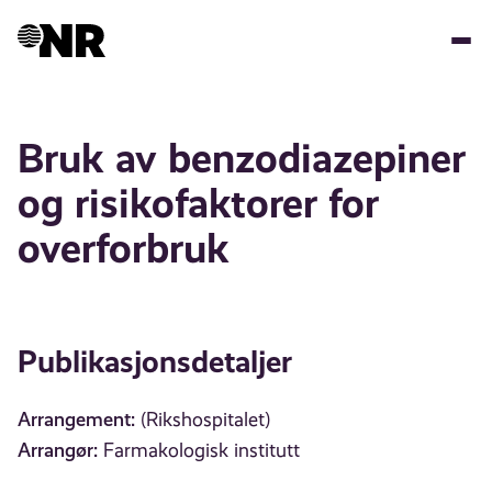
Hopp
til
hovedinnhold
Bruk av benzodiazepiner
og risikofaktorer for
overforbruk
Publikasjonsdetaljer
Arrangement:
(Rikshospitalet)
Arrangør:
Farmakologisk institutt