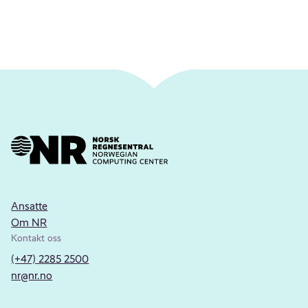
Ansatte
Om NR
Kontakt oss
(+47) 2285 2500
nr@nr.no