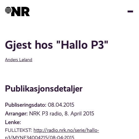
Hopp
til
hovedinnhold
Gjest hos "Hallo P3"
Anders Løland
Publikasjonsdetaljer
Publiseringsdato:
08.04.2015
Arrangør:
NRK P3 radio, 8. April 2015
Lenke:
FULLTEKST:
http://radio.nrk.no/serie/hallo-
p3/MYNF34004215/08-04-2015