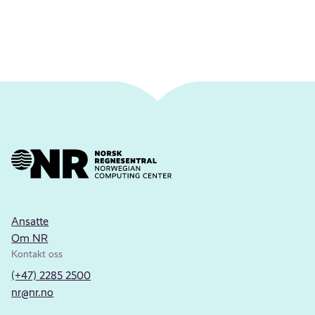
Ansatte
Om NR
Kontakt oss
(+47) 2285 2500
nr@nr.no