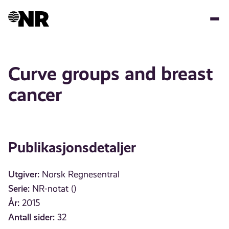
Hopp
til
hovedinnhold
Curve groups and breast
cancer
Publikasjonsdetaljer
Utgiver:
Norsk Regnesentral
Serie:
NR-notat ()
År:
2015
Antall sider:
32