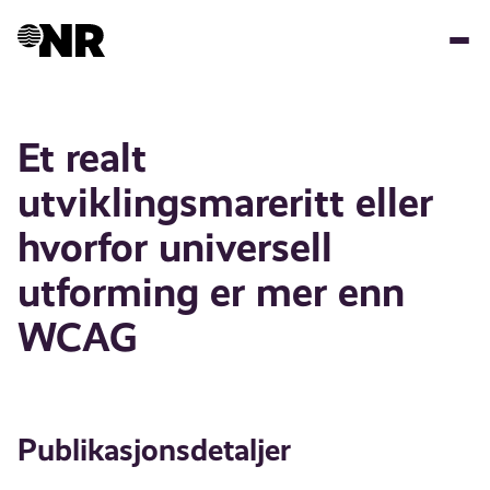
Hopp
til
hovedinnhold
Et realt
utviklingsmareritt eller
hvorfor universell
utforming er mer enn
WCAG
Publikasjonsdetaljer