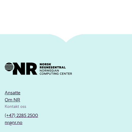
Ansatte
Om NR
Kontakt oss
(+47) 2285 2500
nr@nr.no