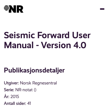
Hopp
til
hovedinnhold
Seismic Forward User
Manual - Version 4.0
Publikasjonsdetaljer
Utgiver:
Norsk Regnesentral
Serie:
NR-notat ()
År:
2015
Antall sider:
41