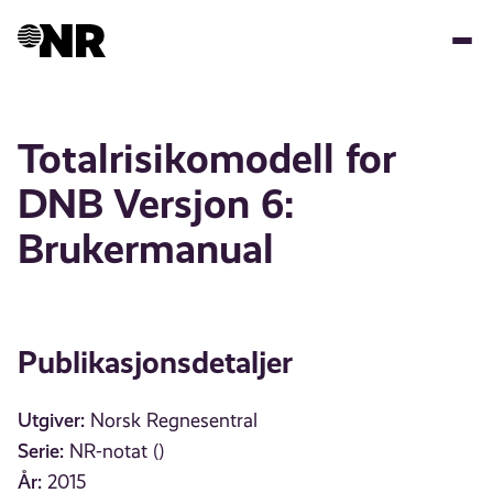
Hopp
til
hovedinnhold
Totalrisikomodell for
DNB Versjon 6:
Brukermanual
Publikasjonsdetaljer
Utgiver:
Norsk Regnesentral
Serie:
NR-notat ()
År:
2015