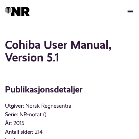
Hopp
til
hovedinnhold
Cohiba User Manual,
Version 5.1
Publikasjonsdetaljer
Utgiver:
Norsk Regnesentral
Serie:
NR-notat ()
År:
2015
Antall sider:
214