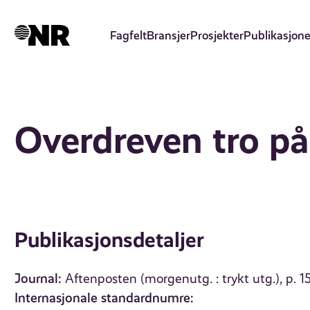
Hopp
til
Fagfelt
Bransjer
Prosjekter
Publikasjone
hovedinnhold
Overdreven tro på
Publikasjonsdetaljer
Journal:
Aftenposten (morgenutg. : trykt utg.), p. 1
Internasjonale standardnumre: