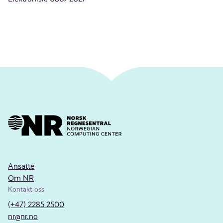
Ansatte
Om NR
Kontakt oss
(+47) 2285 2500
nr@nr.no