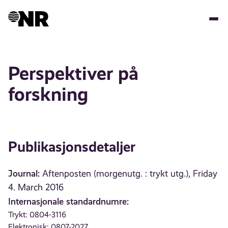
Hopp
til
hovedinnhold
Perspektiver på
forskning
Publikasjonsdetaljer
Journal:
Aftenposten (morgenutg. : trykt utg.), Friday
4. March 2016
Internasjonale standardnumre:
Trykt: 0804-3116
Elektronisk: 0807-2027