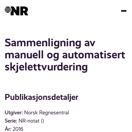
Hopp
til
hovedinnhold
Sammenligning av
manuell og automatisert
skjelettvurdering
Publikasjonsdetaljer
Utgiver:
Norsk Regnesentral
Serie:
NR-notat ()
År:
2016