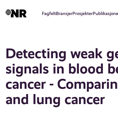
Hopp
til
Fagfelt
Bransjer
Prosjekter
Publikasjone
hovedinnhold
Detecting weak g
signals in blood b
cancer - Comparin
and lung cancer