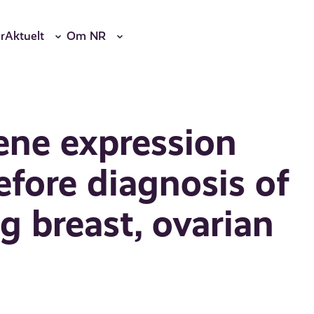
r
Aktuelt
Om NR
ene expression
efore diagnosis of
g breast, ovarian