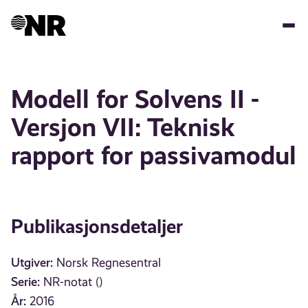
Hopp
til
hovedinnhold
Modell for Solvens II -
Versjon VII: Teknisk
rapport for passivamodul
Publikasjonsdetaljer
Utgiver:
Norsk Regnesentral
Serie:
NR-notat ()
År:
2016