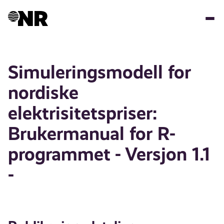
Hopp
til
hovedinnhold
Simuleringsmodell for
nordiske
elektrisitetspriser:
Brukermanual for R-
programmet - Versjon 1.1
-