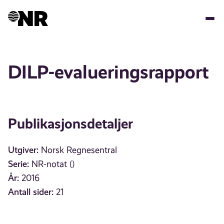
Hopp
til
hovedinnhold
DILP-evalueringsrapport
Publikasjonsdetaljer
Utgiver:
Norsk Regnesentral
Serie:
NR-notat ()
År:
2016
Antall sider:
21