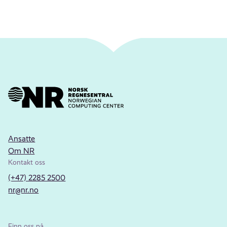
Ansatte
Om NR
Kontakt oss
(+47) 2285 2500
nr@nr.no
Finn oss på