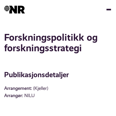
Hopp
til
hovedinnhold
Forskningspolitikk og
forskningsstrategi
Publikasjonsdetaljer
Arrangement:
(Kjeller)
Arrangør:
NILU