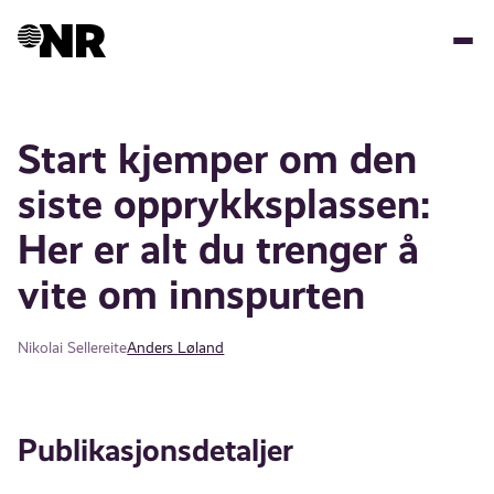
Hopp
til
hovedinnhold
Start kjemper om den
siste opprykksplassen:
Her er alt du trenger å
vite om innspurten
Nikolai Sellereite
Anders Løland
Publikasjonsdetaljer