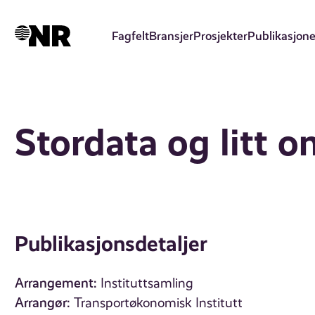
Hopp
til
Fagfelt
Bransjer
Prosjekter
Publikasjone
hovedinnhold
Stordata og litt 
Publikasjonsdetaljer
Arrangement:
Instituttsamling
Arrangør:
Transportøkonomisk Institutt