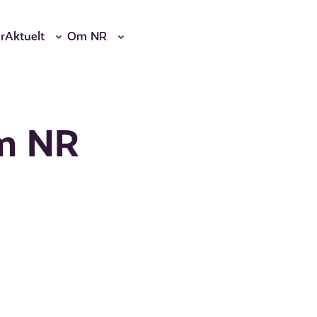
r
Aktuelt
Om NR
om NR