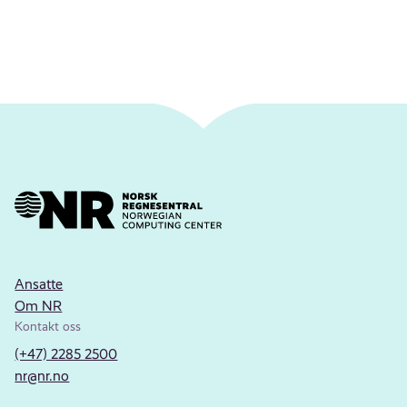
Ansatte
Om NR
Kontakt oss
(+47) 2285 2500
nr@nr.no