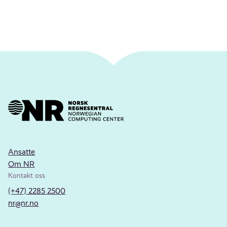
Ansatte
Om NR
Kontakt oss
(+47) 2285 2500
nr@nr.no