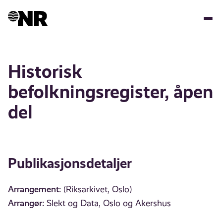
Hopp
til
hovedinnhold
Historisk
befolkningsregister, åpen
del
Publikasjonsdetaljer
Arrangement:
(Riksarkivet, Oslo)
Arrangør:
Slekt og Data, Oslo og Akershus