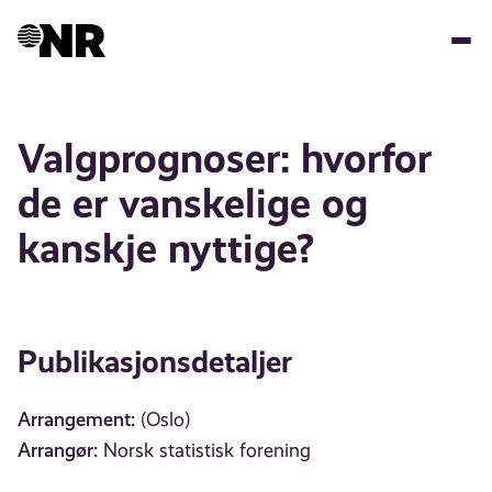
Hopp
til
hovedinnhold
Valgprognoser: hvorfor
de er vanskelige og
kanskje nyttige?
Publikasjonsdetaljer
Arrangement:
(Oslo)
Arrangør:
Norsk statistisk forening