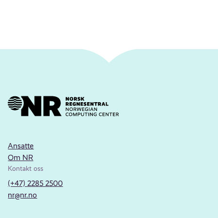
Ansatte
Om NR
Kontakt oss
(+47) 2285 2500
nr@nr.no