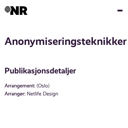
Hopp
til
hovedinnhold
Anonymiseringsteknikker
Publikasjonsdetaljer
Arrangement:
(Oslo)
Arrangør:
Netlife Design