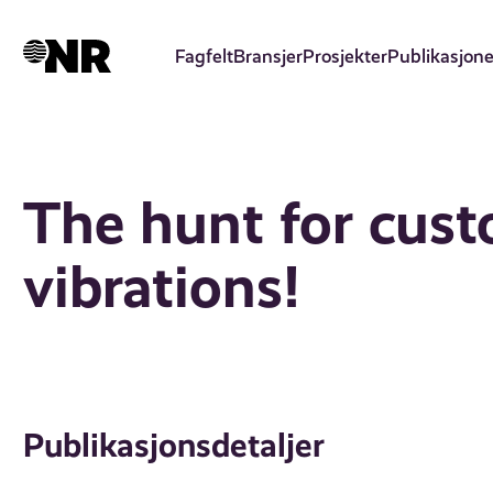
Hopp
til
Fagfelt
Bransjer
Prosjekter
Publikasjone
hovedinnhold
The hunt for cus
vibrations!
Publikasjonsdetaljer