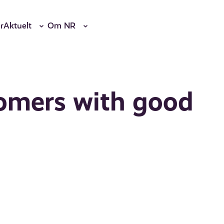
r
Aktuelt
Om NR
tomers with good