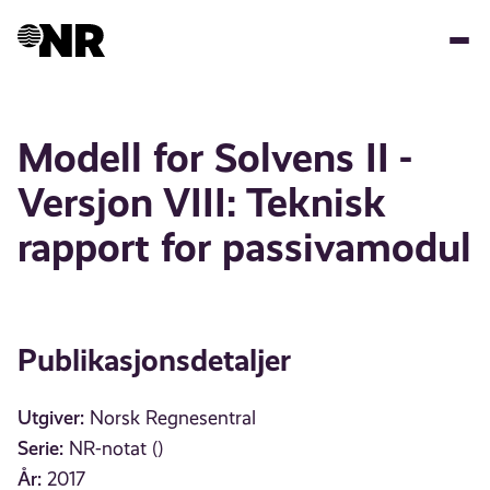
Hopp
til
hovedinnhold
Modell for Solvens II -
Versjon VIII: Teknisk
rapport for passivamodul
Publikasjonsdetaljer
Utgiver:
Norsk Regnesentral
Serie:
NR-notat ()
År:
2017