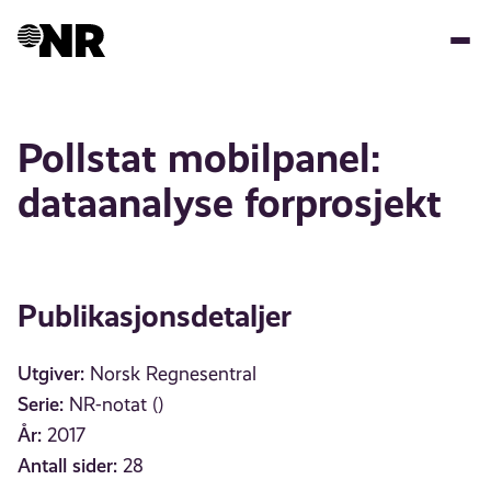
Hopp
til
hovedinnhold
Pollstat mobilpanel:
dataanalyse forprosjekt
Publikasjonsdetaljer
Utgiver:
Norsk Regnesentral
Serie:
NR-notat ()
År:
2017
Antall sider:
28