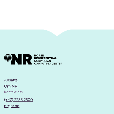
Ansatte
Om NR
Kontakt oss
(+47) 2285 2500
nr@nr.no