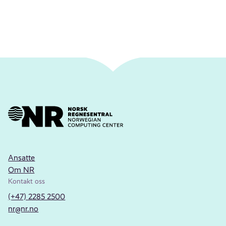
Ansatte
Om NR
Kontakt oss
(+47) 2285 2500
nr@nr.no