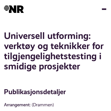
Hopp
til
hovedinnhold
Universell utforming:
verktøy og teknikker for
tilgjengelighetstesting i
smidige prosjekter
Publikasjonsdetaljer
Arrangement:
(Drammen)