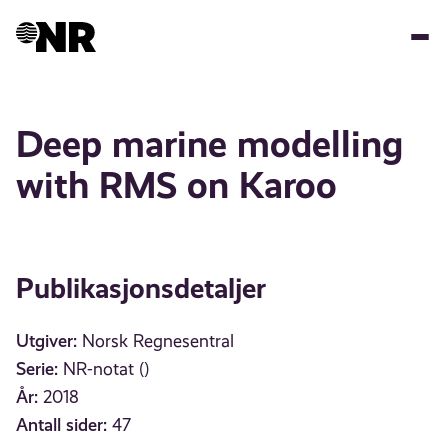
Hopp
til
hovedinnhold
Deep marine modelling
with RMS on Karoo
Publikasjonsdetaljer
Utgiver:
Norsk Regnesentral
Serie:
NR-notat ()
År:
2018
Antall sider:
47