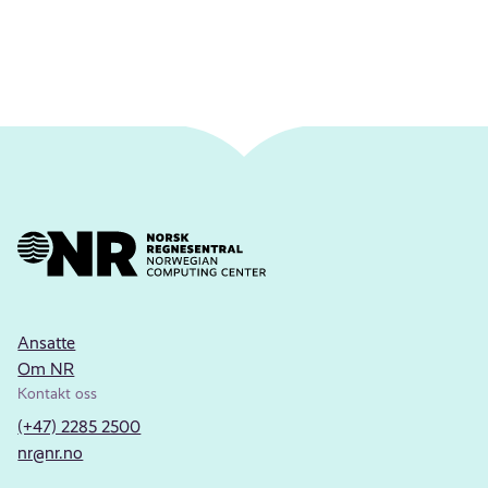
Ansatte
Om NR
Kontakt oss
(+47) 2285 2500
nr@nr.no