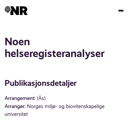
Hopp
til
hovedinnhold
Noen
helseregisteranalyser
Publikasjonsdetaljer
Arrangement:
(Ås)
Arrangør:
Norges miljø- og biovitenskapelige
universitet