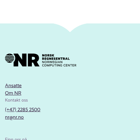
Ansatte
Om NR
Kontakt oss
(+47) 2285 2500
nr@nr.no
Finn oss på