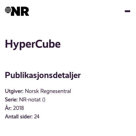
Hopp
til
hovedinnhold
HyperCube
Publikasjonsdetaljer
Utgiver:
Norsk Regnesentral
Serie:
NR-notat ()
År:
2018
Antall sider:
24