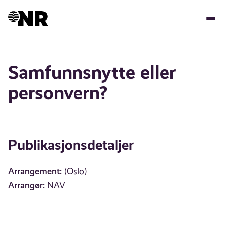
Hopp
til
hovedinnhold
Samfunnsnytte eller
personvern?
Publikasjonsdetaljer
Arrangement:
(Oslo)
Arrangør:
NAV