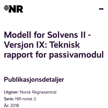
Hopp
til
hovedinnhold
Modell for Solvens II -
Versjon IX: Teknisk
rapport for passivamodul
Publikasjonsdetaljer
Utgiver:
Norsk Regnesentral
Serie:
NR-notat ()
År:
2018