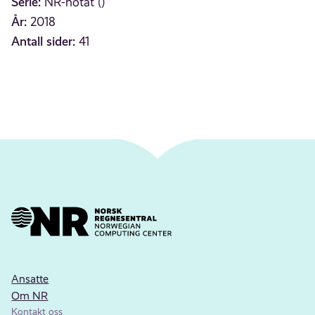
Serie:
NR-notat ()
År:
2018
Antall sider:
41
Ansatte
Om NR
Kontakt oss