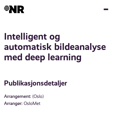
Hopp
til
hovedinnhold
Intelligent og
automatisk bildeanalyse
med deep learning
Publikasjonsdetaljer
Arrangement:
(Oslo)
Arrangør:
OsloMet