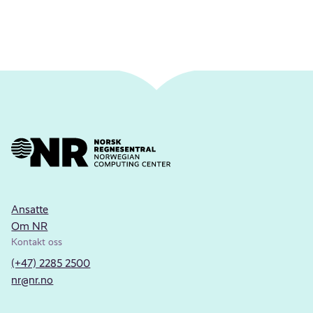
Ansatte
Om NR
Kontakt oss
(+47) 2285 2500
nr@nr.no