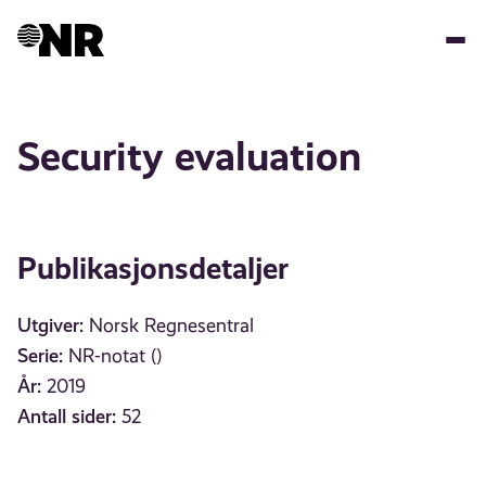
Hopp
til
hovedinnhold
Security evaluation
Publikasjonsdetaljer
Utgiver:
Norsk Regnesentral
Serie:
NR-notat ()
År:
2019
Antall sider:
52