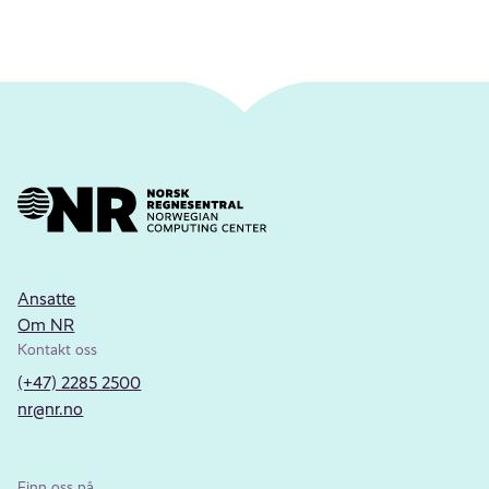
Ansatte
Om NR
Kontakt oss
(+47) 2285 2500
nr@nr.no
Finn oss på