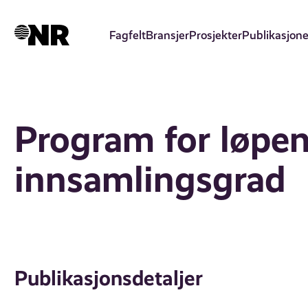
Hopp
til
Fagfelt
Bransjer
Prosjekter
Publikasjone
hovedinnhold
Program for løpe
innsamlingsgrad
Publikasjonsdetaljer