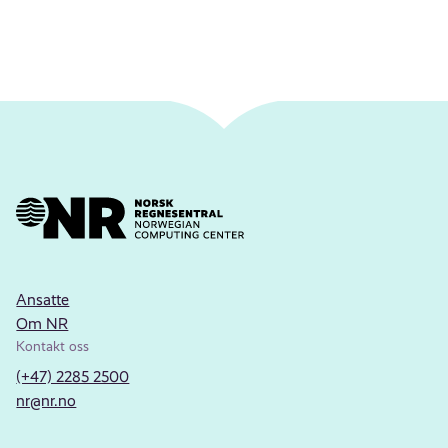
Ansatte
Om NR
Kontakt oss
(+47) 2285 2500
nr@nr.no