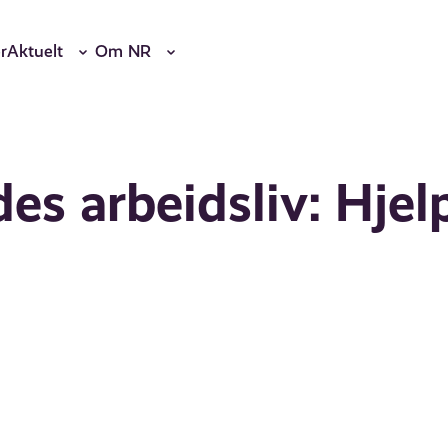
r
Aktuelt
Om NR
s arbeidsliv: Hjel