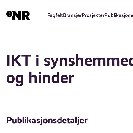
Hopp
til
Fagfelt
Bransjer
Prosjekter
Publikasjone
hovedinnhold
IKT i synshemmede
og hinder
Publikasjonsdetaljer