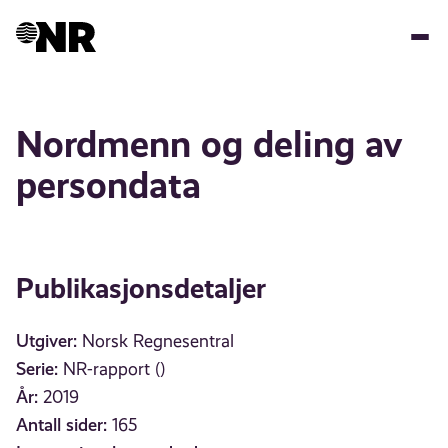
Hopp
til
hovedinnhold
Nordmenn og deling av
persondata
Publikasjonsdetaljer
Utgiver:
Norsk Regnesentral
Serie:
NR-rapport ()
År:
2019
Antall sider:
165