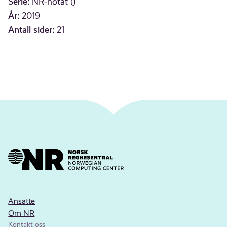
Serie:
NR-notat ()
År:
2019
Antall sider:
21
Ansatte
Om NR
Kontakt oss