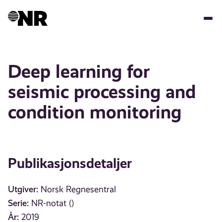
Hopp
til
hovedinnhold
Deep learning for
seismic processing and
condition monitoring
Publikasjonsdetaljer
Utgiver:
Norsk Regnesentral
Serie:
NR-notat ()
År:
2019