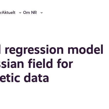
r
Aktuelt
Om NR
 regression model
sian field for
etic data