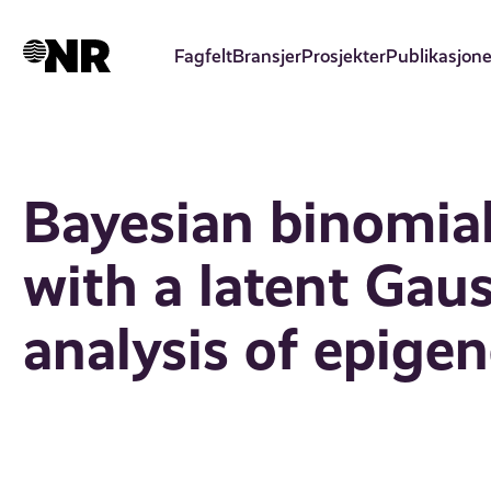
Hopp
til
Fagfelt
Bransjer
Prosjekter
Publikasjone
hovedinnhold
Bayesian binomial
with a latent Gaus
analysis of epigen