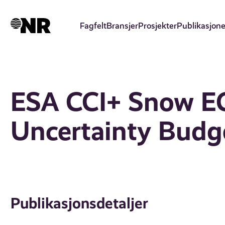
Hopp
til
Fagfelt
Bransjer
Prosjekter
Publikasjone
hovedinnhold
ESA CCI+ Snow E
Uncertainty Budge
Publikasjonsdetaljer