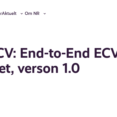
r
Aktuelt
Om NR
CV: End-to-End EC
t, verson 1.0