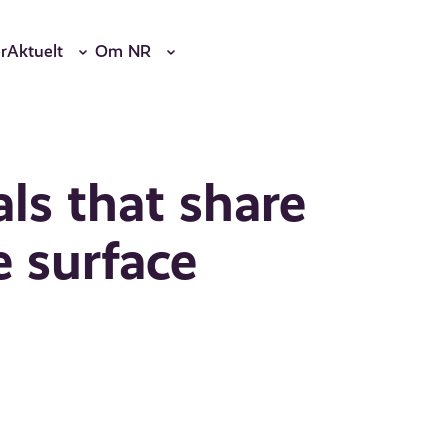
r
Aktuelt
Om NR
als that share
 surface