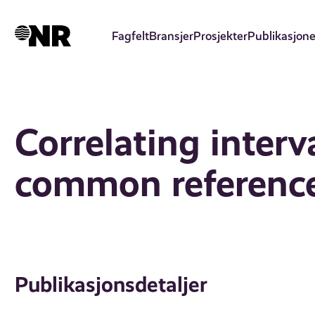
Hopp
til
Fagfelt
Bransjer
Prosjekter
Publikasjone
hovedinnhold
Correlating interv
common reference
Publikasjonsdetaljer