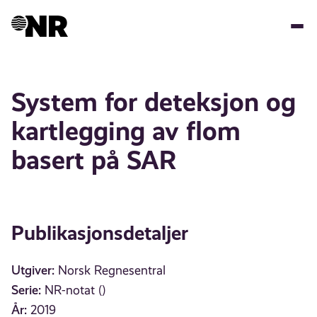
Hopp
til
hovedinnhold
System for deteksjon og
kartlegging av flom
basert på SAR
Publikasjonsdetaljer
Utgiver:
Norsk Regnesentral
Serie:
NR-notat ()
År:
2019