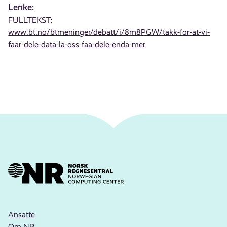
Lenke:
FULLTEKST:
www.bt.no/btmeninger/debatt/i/8m8PGW/takk-for-at-vi-
faar-dele-data-la-oss-faa-dele-enda-mer
Ansatte
Om NR