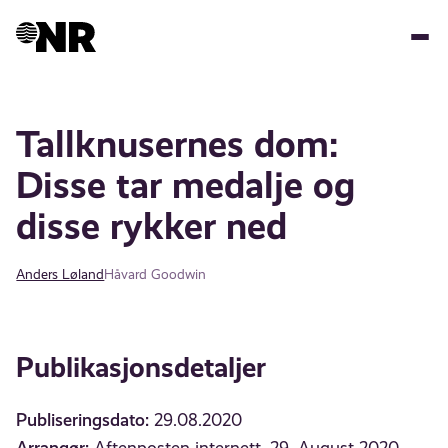
Hopp
til
hovedinnhold
Tallknusernes dom:
Disse tar medalje og
disse rykker ned
Anders Løland
Håvard Goodwin
Publikasjonsdetaljer
Publiseringsdato:
29.08.2020
Arrangør: