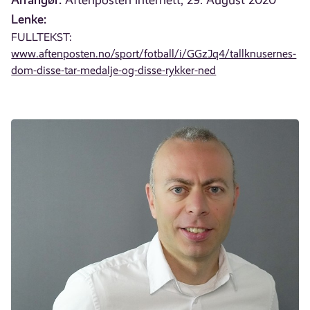
Aftenposten internett, 29. August 2020
Lenke:
FULLTEKST:
www.aftenposten.no/sport/fotball/i/GGzJq4/tallknusernes-
dom-disse-tar-medalje-og-disse-rykker-ned