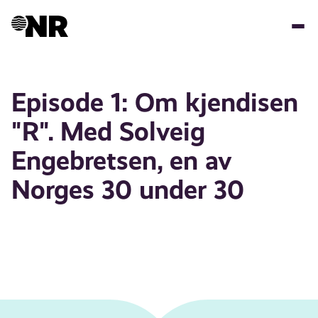
Hopp
til
hovedinnhold
Episode 1: Om kjendisen
"R". Med Solveig
Engebretsen, en av
Norges 30 under 30